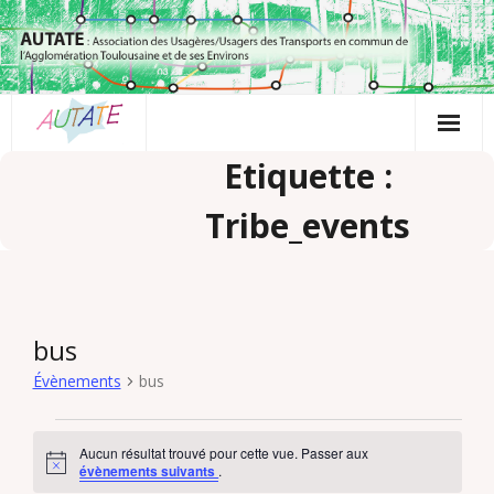
Passer
au
contenu
Etiquette :
Tribe_events
bus
Évènements
bus
Évènements
Aucun résultat trouvé pour cette vue. Passer aux
N
évènements suivants
.
o