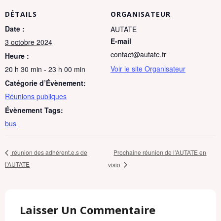
o
m
DÉTAILS
ORGANISATEUR
Date :
AUTATE
E-mail
3 octobre 2024
contact@autate.fr
Heure :
Voir le site Organisateur
20 h 30 min - 23 h 00 min
Catégorie d’Évènement:
Réunions publiques
Évènement Tags:
bus
Prochaine réunion de l’AUTATE en
réunion des adhérent.e.s de
l’AUTATE
visio
Laisser Un Commentaire