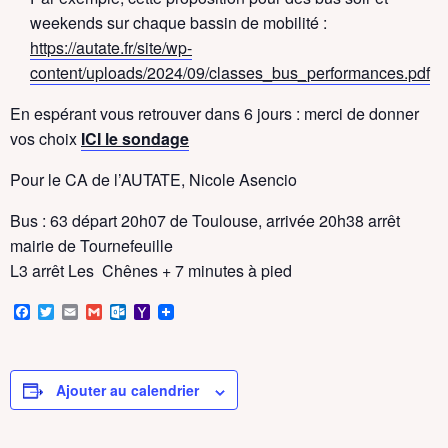
weekends sur chaque bassin de mobilité :
https://autate.fr/site/wp-
content/uploads/2024/09/classes_bus_performances.pdf
En espérant vous retrouver dans 6 jours : merci de donner
vos choix
ICI le sondage
Pour le CA de l’AUTATE, Nicole Asencio
Bus : 63 départ 20h07 de Toulouse, arrivée 20h38 arrêt
mairie de Tournefeuille
L3 arrêt Les Chênes + 7 minutes à pied
F
T
E
G
O
Y
a
w
m
m
u
a
c
i
a
a
t
h
e
t
i
i
l
o
b
t
l
l
o
o
o
e
o
M
Ajouter au calendrier
o
r
k
a
k
.
i
c
l