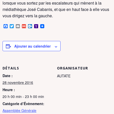
lorsque vous sortez par les escalateurs qui mènent à la
médiathèque José Cabanis, et que en haut face à elle vous
vous dirigez vers la gauche.
F
T
E
G
O
Y
a
w
m
m
u
a
c
i
a
a
t
h
e
t
i
i
l
o
b
t
l
l
o
o
o
e
o
M
Ajouter au calendrier
o
r
k
a
k
.
i
c
l
o
m
DÉTAILS
ORGANISATEUR
Date :
AUTATE
28 novembre 2016
Heure :
20 h 00 min - 23 h 00 min
Catégorie d’Évènement:
Assemblée Générale