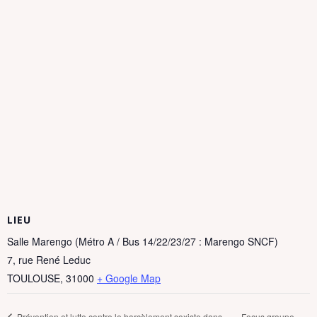
LIEU
Salle Marengo (Métro A / Bus 14/22/23/27 : Marengo SNCF)
7, rue René Leduc
TOULOUSE
,
31000
+ Google Map
Focus groupe
Prévention et lutte contre le harcèlement sexiste dans