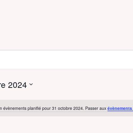
re 2024
n évènements planifié pour 31 octobre 2024. Passer aux
évènements
N
o
t
i