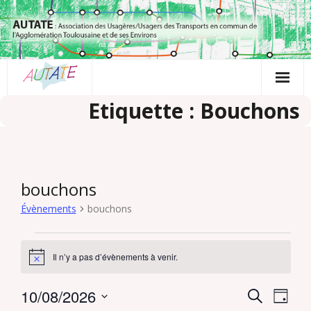
Passer
au
contenu
Etiquette : Bouchons
bouchons
Évènements
bouchons
Évènements
Il n’y a pas d’évènements à venir.
N
for
o
t
10
10/08/2026
R
N
R
i
J
c