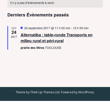
i
v
Il n’y a pas d’évènements à venir.
h
c
l
s
a
i
e
e
h
Derniers Évènements passés
r
l
g
c
c
e
t
a
e
h
i
M
24 septembre 2017 @ 11 h 00 min
-
12 h 00 min
SEP
e
r
t
24
i
n
o
Alternatiba : table-ronde Transports en
s
2017
i
n
c
e
milieu rural et péri-rural
d
n
n
o
a
prairie des filtres
TOULOUSE
h
e
r
v
n
a
z
e
n
i
d
u
t
e
e
n
e
e
t
v
r
d
u
n
a
d
e
t
a
Theme by
Think Up Themes Ltd
. Powered by
WordPress
.
e
e
s
v
.
É
É