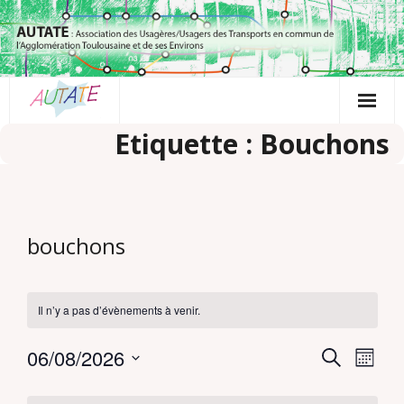
Passer
au
contenu
Etiquette : Bouchons
bouchons
Il n’y a pas d’évènements à venir.
06/08/2026
R
N
R
M
e
a
S
o
e
C
c
é