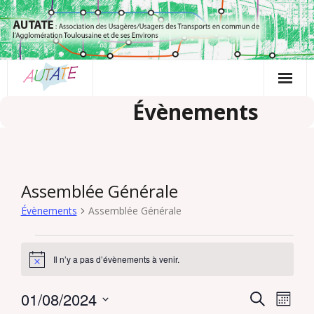
Passer
au
contenu
Évènements
Assemblée Générale
Évènements
Assemblée Générale
Évènements
Il n’y a pas d’évènements à venir.
N
o
t
01/08/2024
R
N
R
i
M
c