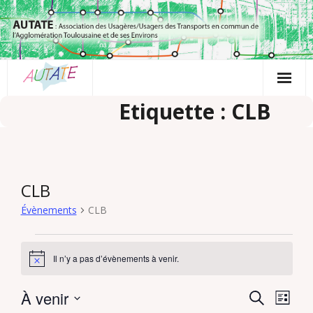
Passer
au
contenu
Etiquette : CLB
CLB
Évènements
CLB
Évènements
Il n’y a pas d’évènements à venir.
N
o
t
À venir
R
N
R
i
L
c