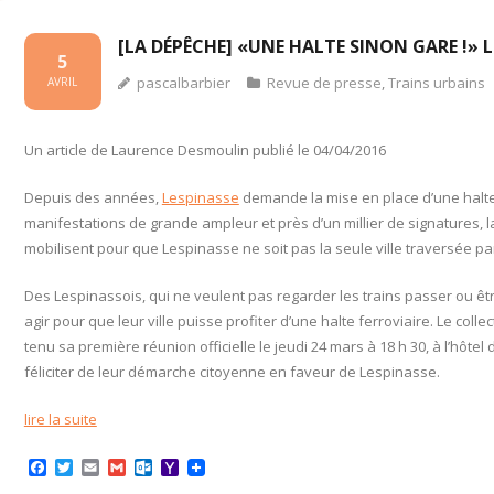
[LA DÉPÊCHE] «UNE HALTE SINON GARE !» 
5
pascalbarbier
Revue de presse
,
Trains urbains
AVRIL
Un article de Laurence Desmoulin publié le 04/04/2016
Depuis des années,
Lespinasse
demande la mise en place d’une halte
manifestations de grande ampleur et près d’un millier de signatures, la
mobilisent pour que Lespinasse ne soit pas la seule ville traversée par
Des Lespinassois, qui ne veulent pas regarder les trains passer ou êt
agir pour que leur ville puisse profiter d’une halte ferroviaire. Le colle
tenu sa première réunion officielle le jeudi 24 mars à 18 h 30, à l’hôtel 
féliciter de leur démarche citoyenne en faveur de Lespinasse.
lire la suite
F
T
E
G
O
Y
a
w
m
m
u
a