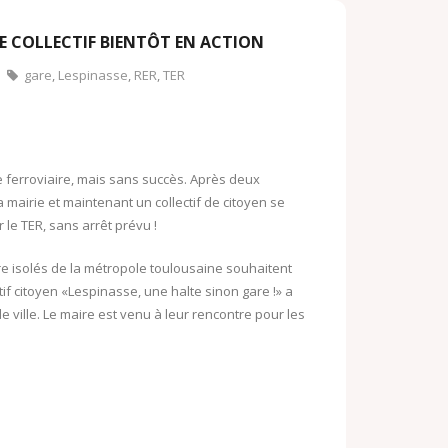
o
o
o
LE COLLECTIF BIENTÔT EN ACTION
k
M
gare
,
Lespinasse
,
RER
,
TER
.
a
c
i
o
l
 ferroviaire, mais sans succès. Après deux
m
 mairie et maintenant un collectif de citoyen se
 le TER, sans arrêt prévu !
re isolés de la métropole toulousaine souhaitent
ctif citoyen «Lespinasse, une halte sinon gare !» a
de ville. Le maire est venu à leur rencontre pour les