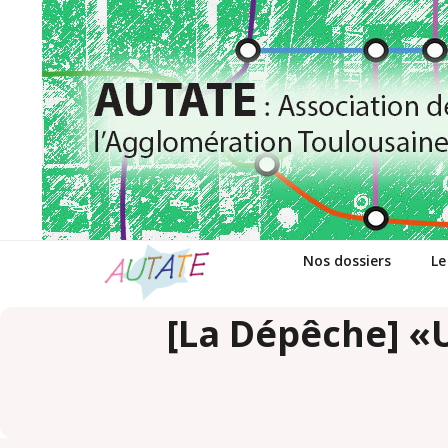
Passer
au
contenu
Nos dossiers
Le
[La Dépêche] «U