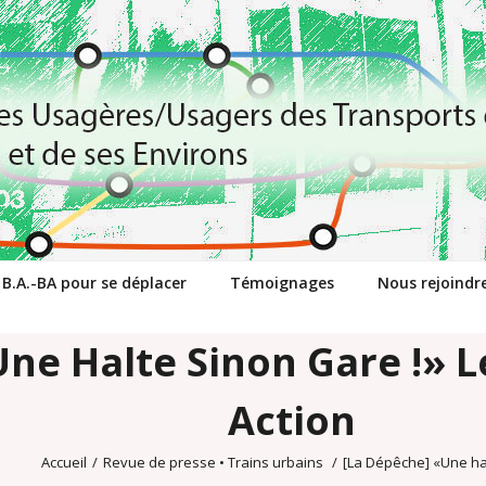
 B.A.-BA pour se déplacer
Témoignages
Nous rejoindr
ne Halte Sinon Gare !» Le
Action
Accueil
/
Revue de presse
•
Trains urbains
/
[La Dépêche] «Une ha