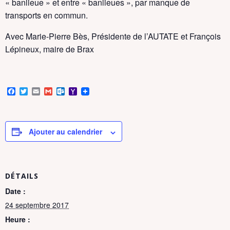
« banlieue » et entre « banlieues », par manque de
transports en commun.
Avec Marie-Pierre Bès, Présidente de l’AUTATE et François
Lépineux, maire de Brax
F
T
E
G
O
Y
a
w
m
m
u
a
c
i
a
a
t
h
e
t
i
i
l
o
b
t
l
l
o
o
o
e
o
M
Ajouter au calendrier
o
r
k
a
k
.
i
c
l
o
m
DÉTAILS
Date :
24 septembre 2017
Heure :