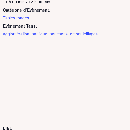
11 h 00 min - 12 h 00 min
Catégorie d’Évènement:
Tables rondes
Évènement Tags:
agglomération
,
banlieue
,
bouchons
,
embouteillages
LIEU