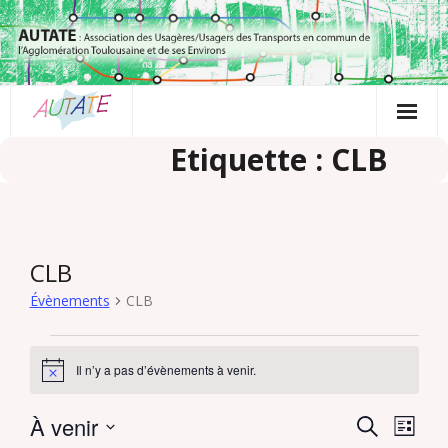
Passer
au
contenu
Etiquette : CLB
CLB
Évènements
CLB
Évènements
Il n’y a pas d’évènements à venir.
N
o
t
À venir
R
N
R
i
L
c